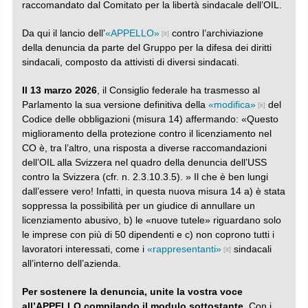
raccomandato dal Comitato per la libertà sindacale dell’OIL.
Da qui il lancio dell’
«APPELLO»
contro l’archiviazione
della denuncia da parte del Gruppo per la difesa dei diritti
sindacali, composto da attivisti di diversi sindacati.
Il 13 marzo 2026
, il Consiglio federale ha trasmesso al
Parlamento la sua versione definitiva della
«modifica»
del
Codice delle obbligazioni (misura 14) affermando: «Questo
miglioramento della protezione contro il licenziamento nel
CO è, tra l’altro, una risposta a diverse raccomandazioni
dell’OIL alla Svizzera nel quadro della denuncia dell’USS
contro la Svizzera (cfr. n. 2.3.10.3.5). » Il che è ben lungi
dall’essere vero! Infatti, in questa nuova misura 14 a) è stata
soppressa la possibilità per un giudice di annullare un
licenziamento abusivo, b) le «nuove tutele» riguardano solo
le imprese con più di 50 dipendenti e c) non coprono tutti i
lavoratori interessati, come i
«rappresentanti»
sindacali
all’interno dell’azienda.
Per sostenere la denuncia, unite la vostra voce
all’APPELLO compilando il modulo sottostante.
Con i