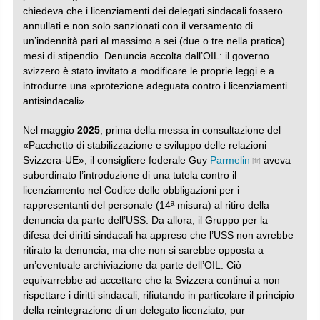
chiedeva che i licenziamenti dei delegati sindacali fossero
annullati e non solo sanzionati con il versamento di
un’indennità pari al massimo a sei (due o tre nella pratica)
mesi di stipendio. Denuncia accolta dall’OIL: il governo
svizzero è stato invitato a modificare le proprie leggi e a
introdurre una «protezione adeguata contro i licenziamenti
antisindacali».
Nel maggio
2025
, prima della messa in consultazione del
«Pacchetto di stabilizzazione e sviluppo delle relazioni
Svizzera-UE», il consigliere federale Guy
Parmelin
aveva
subordinato l’introduzione di una tutela contro il
licenziamento nel Codice delle obbligazioni per i
rappresentanti del personale (14ª misura) al ritiro della
denuncia da parte dell’USS. Da allora, il Gruppo per la
difesa dei diritti sindacali ha appreso che l’USS non avrebbe
ritirato la denuncia, ma che non si sarebbe opposta a
un’eventuale archiviazione da parte dell’OIL. Ciò
equivarrebbe ad accettare che la Svizzera continui a non
rispettare i diritti sindacali, rifiutando in particolare il principio
della reintegrazione di un delegato licenziato, pur