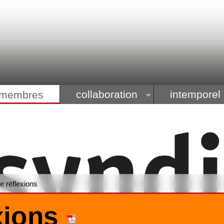
collaboration
intemporel
membres
e réflexions
exions