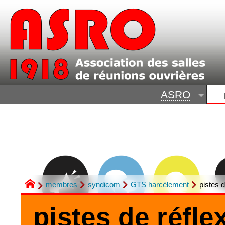
ASRO
membres
syndicom
GTS harcèlement
pistes d
pistes de réfl