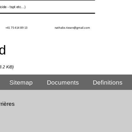
d
3.2 KiB)
Sitemap
Documents
Definitions
rières