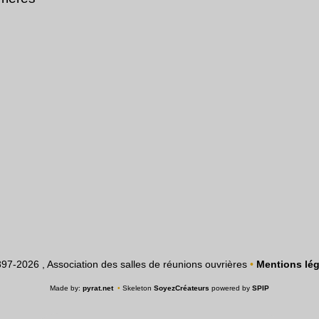
97-2026 , Association des salles de réunions ouvrières
•
Mentions lég
Made by:
pyrat.net
•
Skeleton
SoyezCréateurs
powered by
SPIP