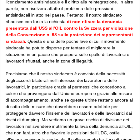
licenziamento antisindacale e il diritto alla reintegrazione. In altre
parole, non risolverà affatto il problema delle pressioni
antisindacali in atto nel paese. Pertanto, il nostro sindacato
ribadisce con forza la richiesta
di non ritirare la denuncia
presentata dall’USS all’OIL contro la Svizzera per violazione
della Convenzione n. 98 sulla protezione dei rappresentanti
sindacali.
Questa è una delle poche leve di cui il movimento
sindacale ha potuto disporre per tentare di migliorare la
situazione in un paese che prospera sulle spalle di lavoratrici e
lavoratori sfruttati, anche in zone di illegalità.
Precisiamo che il nostro sindacato è convinto della necessità
degli accordi bilaterali nell’interesse dei lavoratori e delle
lavoratrici, in particolare grazie ai permessi che concedono a
coloro che provengono dall’Unione europea e grazie alle misure
di accompagnamento, anche se queste ultime restano ancora al
di sotto delle misure che dovrebbero essere adottate per
proteggere davvero l’insieme dei lavoratori e delle lavoratrici dai
rischi di dumping. Ma vediamo un grave rischio di divisione dei
lavoratori nel svendere inutilmente la leva della denuncia all’OIL,
che non farà altro che favorire le posizioni dell’UDC, ostile
all’intero movimento sindacale. Il collegamento tra l’accettazione