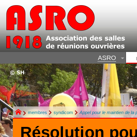
ASRO
membres
syndicom
Appel pour le maintien de la 
Résolution pou