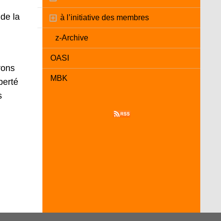
de la
à l’initiative des membres
z-Archive
OASI
rons
MBK
berté
s
.