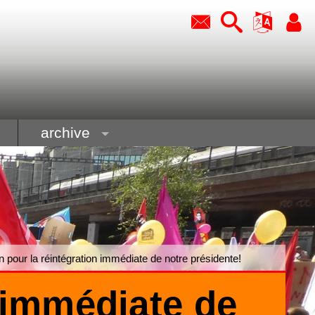
archive
n pour la réintégration immédiate de notre présidente!
n immédiate de