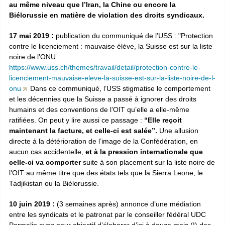
au même niveau que l’Iran, la Chine ou encore la
Biélorussie en matière de violation des droits syndicaux.
17 mai 2019 :
publication du communiqué de l’USS : "Protection
contre le licenciement : mauvaise élève, la Suisse est sur la liste
noire de l’ONU
https://www.uss.ch/themes/travail/detail/protection-contre-le-
licenciement-mauvaise-eleve-la-suisse-est-sur-la-liste-noire-de-l-
onu
Dans ce communiqué, l’USS stigmatise le comportement
et les décennies que la Suisse a passé à ignorer des droits
humains et des conventions de l’OIT qu’elle a elle-même
ratifiées. On peut y lire aussi ce passage :
“Elle reçoit
maintenant la facture, et celle-ci est salée”.
Une allusion
directe à la détérioration de l’image de la Confédération, en
aucun cas accidentelle,
et à la pression internationale que
celle-ci va comporter
suite à son placement sur la liste noire de
l’OIT au même titre que des états tels que la Sierra Leone, le
Tadjikistan ou la Biélorussie.
10 juin 2019 :
(3 semaines après) annonce d’une médiation
entre les syndicats et le patronat par le conseiller fédéral UDC