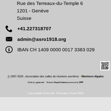
Rue des Terreaux-du-Temple 6
1201
-
Genève
Suisse
+41.227318707
admin@asro1918.org
IBAN CH 1409 0000 0017 3383 029
©
1897-2026 , Association des salles de réunions ouvrières
•
Mentions légales
Made by:
pyrat.net
•
Skeleton
SoyezCréateurs
powered by
SPIP
Last update of the site: Thursday 4 June 2026