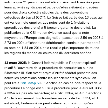
indique que 21 personnes ont été abusivement licenciées pour
leurs activités syndicales et parce qu’elles s’étaient engagées
pour des droits collectifs stipulés dans des conventions
collectives de travail (CCT). La Suisse fait partie des 13 pays qui
ont vu leur note empirer. Les notes vont de 1 (violations
sporadiques des droits) à 5 (aucune garantie des droits). La
publication de la CSI met en évidence aussi que la note
moyenne de l’Europe s’est dégradée, passant de 2,56 en 2023 à
2,73 en 2024,affichant une détérioration continue par rapport à
sa note de 1,84 en 2014 et le recul le plus important de toutes
les régions du monde au cours des dix dernières années.
13 mars 2025:
le Conseil fédéral publie le Rapport explicatif
relatif à l’ouverture de la procédure de consultation sur les
Bilatérales III. Son Avant-projet d’Arrêté fédéral présente des
nouvelles protections contre les licenciements syndicaux: on
peut lire à
l’Art. 335p 5
. Sanction en cas de non-respect de la
procédure Le congé est nul si la procédure prévue aux art. 335l
à 335n n’a pas été respectée; et à l’Art. 336a, al. 4 b. Sanctions
4 Si le licenciement d’un travailleur au sens de l’art. 335l, al. 1
est abusif, l’indemnité ne peut s’élever au maximum qu’au