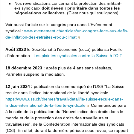
Nos revendications concernant la protection des militant-
e-s syndicaux
doit devenir prioritaire dans toutes les
négociations collectives.
(C’est nous qui soulignons).
Voir aussi l’article sur le congrès paru dans L’Evénement
syndical :
www.evenement.ch/articles/un-congres-face-aux-defis-
de-linflation-des-retraites-et-du-climat
Août 2023
le Secrétariat à l’économie (seco) publie sa Feuille
d’information :
Les plaintes syndicales contre la Suisse à l’OIT
.
18 décembre 2023 :
après plus de 4 ans sans résultats,
Parmelin suspend la médiation.
12 juin 2024 :
publication du communiqué de l’USS "La Suisse
recule dans l’indice international de la liberté syndicale
https://www.uss.ch/themes/travail/detail/la-suisse-recule-dans-
lindice-international-de-la-liberte-syndicale
Communiqué paru
à la suite de la publication du “Nouvel indice des droits dans le
monde et de la protection des droits des travailleurs et
travailleuses”, de la Confédération internationale des syndicats
(CSI). En effet, durant la dernière période sous revue, ce rapport