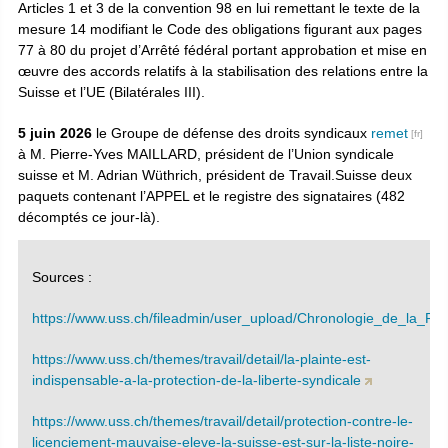
Articles 1 et 3 de la convention 98 en lui remettant le texte de la
mesure 14 modifiant le Code des obligations figurant aux pages
77 à 80 du projet d’Arrêté fédéral portant approbation et mise en
œuvre des accords relatifs à la stabilisation des relations entre la
Suisse et l’UE (Bilatérales III).
5 juin 2026
le Groupe de défense des droits syndicaux
remet
à M. Pierre-Yves MAILLARD, président de l’Union syndicale
suisse et M. Adrian Wüthrich, président de Travail.Suisse deux
paquets contenant l’APPEL et le registre des signataires (482
décomptés ce jour-là).
Sources :
https://www.uss.ch/fileadmin/user_upload/Chronologie_de_la_Pla
https://www.uss.ch/themes/travail/detail/la-plainte-est-
indispensable-a-la-protection-de-la-liberte-syndicale
https://www.uss.ch/themes/travail/detail/protection-contre-le-
licenciement-mauvaise-eleve-la-suisse-est-sur-la-liste-noire-