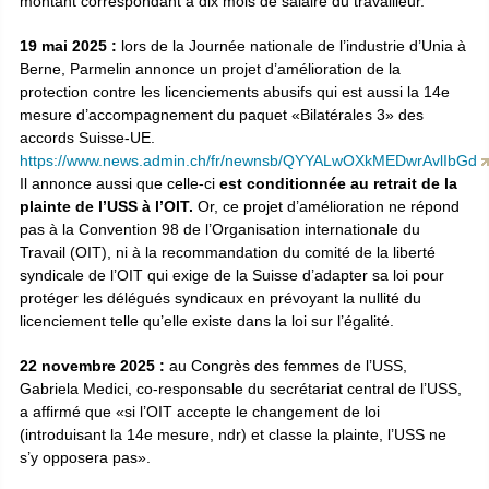
montant correspondant à dix mois de salaire du travailleur.
19 mai 2025 :
lors de la Journée nationale de l’industrie d’Unia à
Berne, Parmelin annonce un projet d’amélioration de la
protection contre les licenciements abusifs qui est aussi la 14e
mesure d’accompagnement du paquet «Bilatérales 3» des
accords Suisse-UE.
https://www.news.admin.ch/fr/newnsb/QYYALwOXkMEDwrAvlIbGd
Il annonce aussi que celle-ci
est conditionnée au retrait de la
plainte de l’USS à l’OIT.
Or, ce projet d’amélioration ne répond
pas à la Convention 98 de l’Organisation internationale du
Travail (OIT), ni à la recommandation du comité de la liberté
syndicale de l’OIT qui exige de la Suisse d’adapter sa loi pour
protéger les délégués syndicaux en prévoyant la nullité du
licenciement telle qu’elle existe dans la loi sur l’égalité.
22 novembre 2025 :
au Congrès des femmes de l’USS,
Gabriela Medici, co-responsable du secrétariat central de l’USS,
a affirmé que «si l’OIT accepte le changement de loi
(introduisant la 14e mesure, ndr) et classe la plainte, l’USS ne
s’y opposera pas».