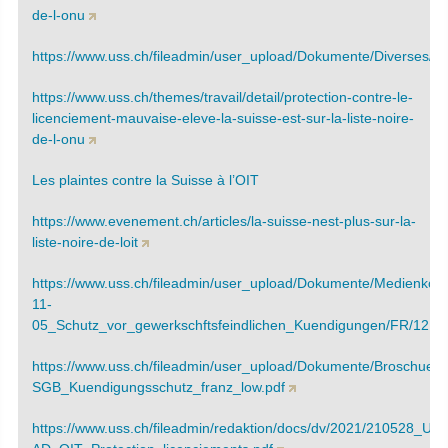
de-l-onu
https://www.uss.ch/fileadmin/user_upload/Dokumente/Diverses/
https://www.uss.ch/themes/travail/detail/protection-contre-le-
licenciement-mauvaise-eleve-la-suisse-est-sur-la-liste-noire-
de-l-onu
Les plaintes contre la Suisse à l’OIT
https://www.evenement.ch/articles/la-suisse-nest-plus-sur-la-
liste-noire-de-loit
https://www.uss.ch/fileadmin/user_upload/Dokumente/Medienkon
11-
05_Schutz_vor_gewerkschftsfeindlichen_Kuendigungen/FR/12110
https://www.uss.ch/fileadmin/user_upload/Dokumente/Broschuer
SGB_Kuendigungsschutz_franz_low.pdf
https://www.uss.ch/fileadmin/redaktion/docs/dv/2021/210528_US