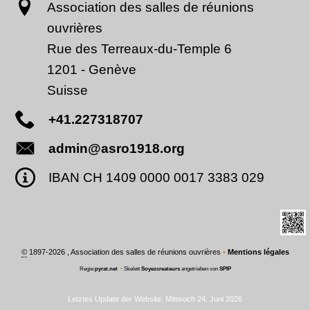
Association des salles de réunions
ouvrières
Rue des Terreaux-du-Temple 6
1201
-
Genève
Suisse
+41.227318707
admin@asro1918.org
IBAN CH 1409 0000 0017 3383 029
©
1897-2026 , Association des salles de réunions ouvrières
•
Mentions légales
Regie:
pyrat.net
•
Skelett
Soyezcreateurs
angetrieben von
SPIP
Letztes Update der Website: Mittwoch 24. Juni 2026