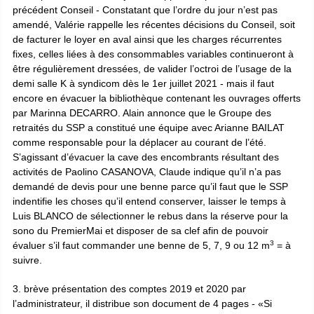
précédent Conseil - Constatant que l’ordre du jour n’est pas
amendé, Valérie rappelle les récentes décisions du Conseil, soit
de facturer le loyer en aval ainsi que les charges récurrentes
fixes, celles liées à des consommables variables continueront à
être régulièrement dressées, de valider l’octroi de l’usage de la
demi salle K à syndicom dès le 1er juillet 2021 - mais il faut
encore en évacuer la bibliothèque contenant les ouvrages offerts
par Marinna DECARRO. Alain annonce que le Groupe des
retraités du SSP a constitué une équipe avec Arianne BAILAT
comme responsable pour la déplacer au courant de l’été.
S’agissant d’évacuer la cave des encombrants résultant des
activités de Paolino CASANOVA, Claude indique qu’il n’a pas
demandé de devis pour une benne parce qu’il faut que le SSP
indentifie les choses qu’il entend conserver, laisser le temps à
Luis BLANCO de sélectionner le rebus dans la réserve pour la
sono du PremierMai et disposer de sa clef afin de pouvoir
3
évaluer s’il faut commander une benne de 5, 7, 9 ou 12 m
= à
suivre.
3. brève présentation des comptes 2019 et 2020 par
l’administrateur, il distribue son document de 4 pages - «Si