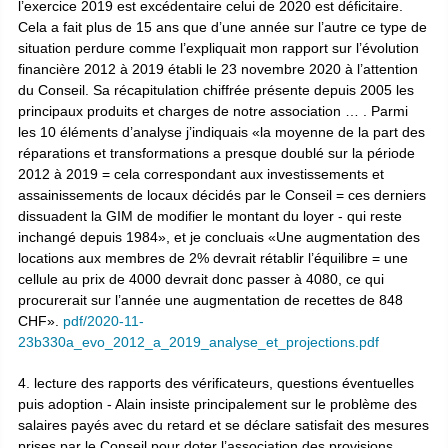
l’exercice 2019 est excédentaire celui de 2020 est déficitaire.
Cela a fait plus de 15 ans que d’une année sur l’autre ce type de
situation perdure comme l’expliquait mon rapport sur l’évolution
financière 2012 à 2019 établi le 23 novembre 2020 à l’attention
du Conseil. Sa récapitulation chiffrée présente depuis 2005 les
principaux produits et charges de notre association … . Parmi
les 10 éléments d’analyse j’indiquais «la moyenne de la part des
réparations et transformations a presque doublé sur la période
2012 à 2019 = cela correspondant aux investissements et
assainissements de locaux décidés par le Conseil = ces derniers
dissuadent la GIM de modifier le montant du loyer - qui reste
inchangé depuis 1984», et je concluais «Une augmentation des
locations aux membres de 2% devrait rétablir l’équilibre = une
cellule au prix de 4000 devrait donc passer à 4080, ce qui
procurerait sur l’année une augmentation de recettes de 848
CHF».
pdf/2020-11-
23b330a_evo_2012_a_2019_analyse_et_projections.pdf
4. lecture des rapports des vérificateurs, questions éventuelles
puis adoption - Alain insiste principalement sur le problème des
salaires payés avec du retard et se déclare satisfait des mesures
prises par le Conseil pour doter l’association des provisions