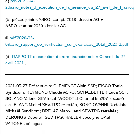
a)
pdf/2021-04-
29asro_notes_d_execution_de_la_seance_du_27_avril_de_l_asro.
(b) pièces jointes ASRO_compta2019_dossier AG +
ASRO_compta2020_dossier AG
©
pdf/2020-03-
09asro_rapport_de_verification_sur_exercices_2019_2020-2.pdf
(d)
RAPPORT d’exécution d’ordre financier selon Conseil du 27
avril 2021
2021-05-27 Présent-e-s: CLEMENCE Alain SSP; FISCO Tonio
Syndicom; REYMOND Claude ASRO; SCHALBETTER Luca SSP;
SOLANO Valérie SEV local; WOODTLI Chantal km207; excusé-
e-s: BLANC Michel SEV-TPG retraités; BONGIOVANNI Rodolphe
Michaël Syndicom; BRELAZ Marc-Henri SEV-TPG retraités;
DERUNGS Deborah SEV-TPG; HALLER Jocelyne OASI;
VARONE Joël cgas