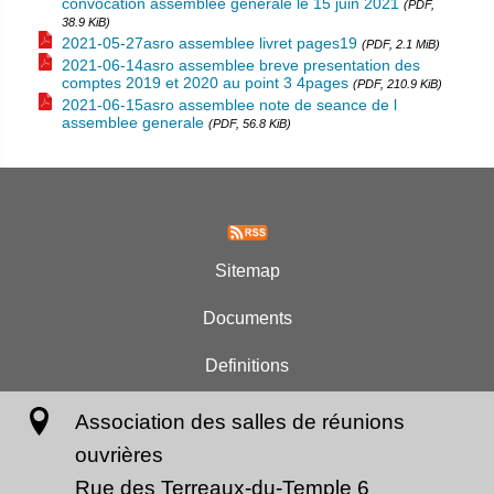
convocation assemblee generale le 15 juin 2021
(PDF,
38.9 KiB)
2021-05-27asro assemblee livret pages19
(PDF, 2.1 MiB)
2021-06-14asro assemblee breve presentation des
comptes 2019 et 2020 au point 3 4pages
(PDF, 210.9 KiB)
2021-06-15asro assemblee note de seance de l
assemblee generale
(PDF, 56.8 KiB)
Sitemap
Documents
Definitions
Association des salles de réunions
ouvrières
Rue des Terreaux-du-Temple 6