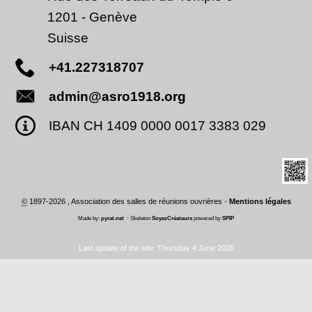
1201
-
Genève
Suisse
+41.227318707
admin@asro1918.org
IBAN CH 1409 0000 0017 3383 029
©
1897-2026 , Association des salles de réunions ouvrières
•
Mentions légales
Made by:
pyrat.net
•
Skeleton
SoyezCréateurs
powered by
SPIP
Last update of the site: Thursday 4 June 2026