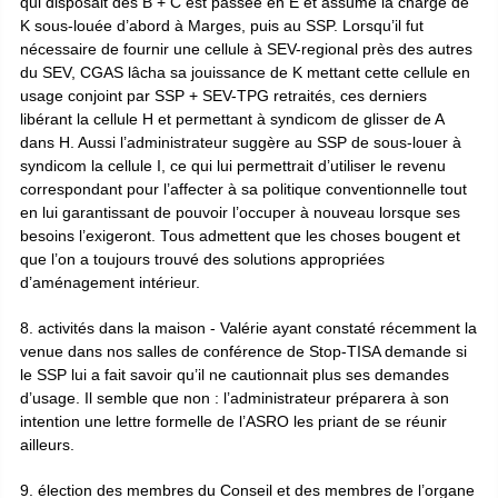
qui disposait des B + C est passée en E et assume la charge de
K sous-louée d’abord à Marges, puis au SSP. Lorsqu’il fut
nécessaire de fournir une cellule à SEV-regional près des autres
du SEV, CGAS lâcha sa jouissance de K mettant cette cellule en
usage conjoint par SSP + SEV-TPG retraités, ces derniers
libérant la cellule H et permettant à syndicom de glisser de A
dans H. Aussi l’administrateur suggère au SSP de sous-louer à
syndicom la cellule I, ce qui lui permettrait d’utiliser le revenu
correspondant pour l’affecter à sa politique conventionnelle tout
en lui garantissant de pouvoir l’occuper à nouveau lorsque ses
besoins l’exigeront. Tous admettent que les choses bougent et
que l’on a toujours trouvé des solutions appropriées
d’aménagement intérieur.
8. activités dans la maison - Valérie ayant constaté récemment la
venue dans nos salles de conférence de Stop-TISA demande si
le SSP lui a fait savoir qu’il ne cautionnait plus ses demandes
d’usage. Il semble que non : l’administrateur préparera à son
intention une lettre formelle de l’ASRO les priant de se réunir
ailleurs.
9. élection des membres du Conseil et des membres de l’organe