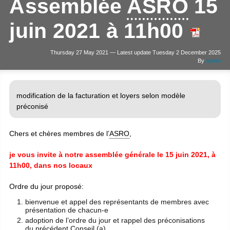
Assemblée
ASRO
15
juin 2021 à 11h00
Thursday 27 May 2021 — Latest update Tuesday 2 December 2025
By
admin
modification de la facturation et loyers selon modèle
préconisé
Chers et chères membres de l’
ASRO
,
je vous invite à notre assemblée générale le 15 juin 2021, à
11h00, dans nos locaux
Ordre du jour proposé:
bienvenue et appel des représentants de membres avec
présentation de chacun-e
adoption de l’ordre du jour et rappel des préconisations
du précédent Conseil (a)