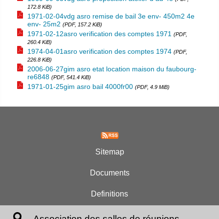
172.8 KiB)
1971-02-04vdg asro remise de bail 3e env- 450m2 4e
env- 25m2
(PDF, 157.2 KiB)
1971-02-12asro verification des comptes 1971
(PDF,
260.4 KiB)
1974-04-01asro verification des comptes 1974
(PDF,
226.8 KiB)
2006-06-27gim asro etat location maison du faubourg-
re6848
(PDF, 541.4 KiB)
1971-01-25gim asro bail 4000fr00
(PDF, 4.9 MiB)
Sitemap
Documents
Definitions
Association des salles de réunions