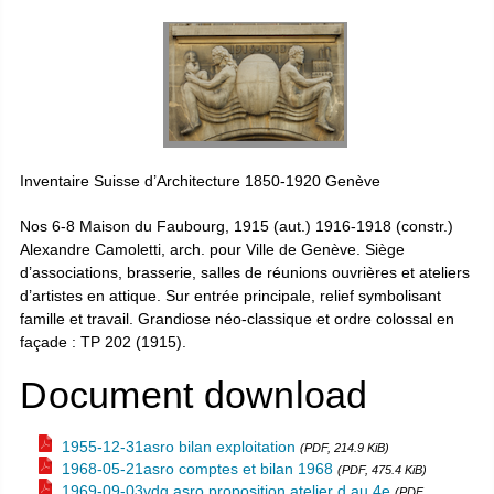
Inventaire Suisse d’Architecture 1850-1920 Genève
Nos 6-8 Maison du Faubourg, 1915 (aut.) 1916-1918 (constr.)
Alexandre Camoletti, arch. pour Ville de Genève. Siège
d’associations, brasserie, salles de réunions ouvrières et ateliers
d’artistes en attique. Sur entrée principale, relief symbolisant
famille et travail. Grandiose néo-classique et ordre colossal en
façade : TP 202 (1915).
Document download
1955-12-31asro bilan exploitation
(PDF, 214.9 KiB)
1968-05-21asro comptes et bilan 1968
(PDF, 475.4 KiB)
1969-09-03vdg asro proposition atelier d au 4e
(PDF,