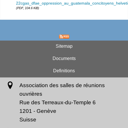
22cgas_dfae_oppression_au_guatemala_concitoyens_helveti
(PDF, 104.6 KiB)
Sitemap
Documents
Definitions
Association des salles de réunions
ouvrières
Rue des Terreaux-du-Temple 6
1201
-
Genève
Suisse