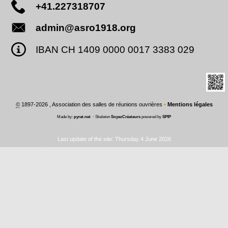
+41.227318707
admin@asro1918.org
IBAN CH 1409 0000 0017 3383 029
©
1897-2026 , Association des salles de réunions ouvrières
•
Mentions légales
Made by:
pyrat.net
•
Skeleton
SoyezCréateurs
powered by
SPIP
Last update of the site: Thursday 4 June 2026