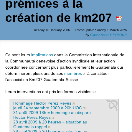
prémices à la
création de km207
Tuesday 10 January 2006 — Latest update Sunday 1 March 2026
By
Claude Andre REYMOND
Ce sont leurs
implications
dans la Commission internationale de
la Communauté genevoise d’action syndicale et leur action
coordonnée concernant plus particulièrement le Guatemala qui
déterminèrent plusieurs de ses
membres
à constituer
l’association Km207 Guatemala-Suisse.
Leurs interventions ont pris les formes visibles ici:
Hommage Hector Perez Reyes
jeudi 24 septembre 2009 à 20h UOG
31 août 2009 18h = hommage au disparu
Hector Perez Reyes
28 avril 2009 à 20 heures = situation au
Guatemala rappel
28 avril 2009 à 20 heures = situation au