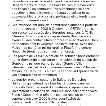
de mobilisation et de soutien juridique à travers tous les
Départements du pays. Les travailleuses et travailleurs
des fincas et les communautés autochtones se sont
trouvées reliées à travers un réseau de solidarité qui
appuyaient leurs Droits civils, politiques et culturels dans
un environnement sain !
Ces missions ont duré de nombreuses années à partir de
notre rencontre en 2008 à Genève, Le CETIM organisa
leur rencontre auprès de différentes instances à l’ONU
/Genève. Puis, grâce à la coprésidente Béatrice nous
avons eu des contacts très nombreux avec diverses ONG
partenaires dont la Centrale Sanitaire suisse, avec une
Maison de santé en milieu rural, la Plateforme contre
l’Impunité (dont nous sommes membres).
Les projets de CODECA ont été soutenues financièrement
par le Service de la solidarité internationale du canton de
Genève - ainsi que par le Service “Genève Ville
internationale”, et des Communes genevoises (Villes de
Meyrin, de Carouge…) ainsi que l’apport indispensable de
vos contributions de membres.
Le dernier projet a soutenu le Bufete de Derechos
Humanos qui défend des familles réfugiées dans les
forêts du Peten, au nord du Guatemala, après avoir été
violemment expulsées de leurs maisons par l’armée voici
8 ans ! Cette terrible affaire n’est pas résolue et nous
venons d’envoyer 2’000 francs pour l’achat de
médicaments grâce à la Ville de Meyrin.