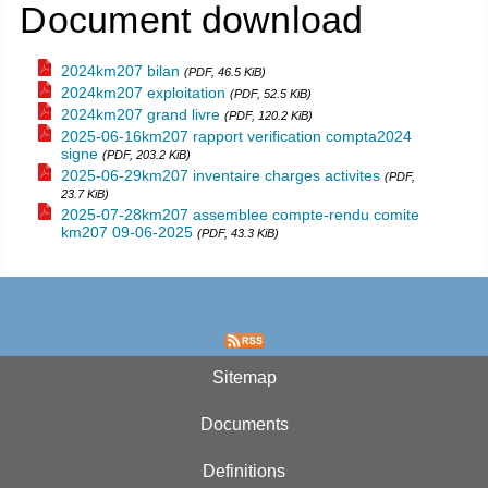
Document download
2024km207 bilan
(PDF, 46.5 KiB)
2024km207 exploitation
(PDF, 52.5 KiB)
2024km207 grand livre
(PDF, 120.2 KiB)
2025-06-16km207 rapport verification compta2024
signe
(PDF, 203.2 KiB)
2025-06-29km207 inventaire charges activites
(PDF,
23.7 KiB)
2025-07-28km207 assemblee compte-rendu comite
km207 09-06-2025
(PDF, 43.3 KiB)
Sitemap
Documents
Definitions