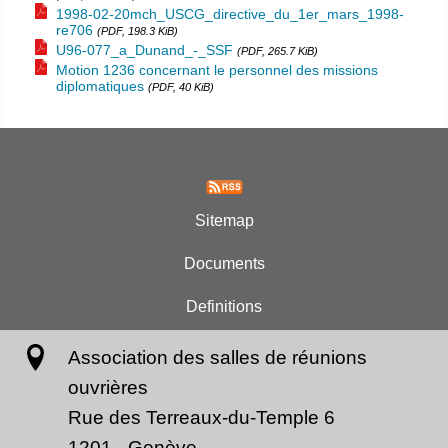
1998-02-20mch_USCG_directive_du_1er_mars_1998-
re706
(PDF, 198.3 KiB)
U96-077_a_Dunand_-_SSF
(PDF, 265.7 KiB)
Motion 1236 concernant le personnel des missions
diplomatiques
(PDF, 40 KiB)
Sitemap
Documents
Definitions
Association des salles de réunions
ouvrières
Rue des Terreaux-du-Temple 6
1201
-
Genève