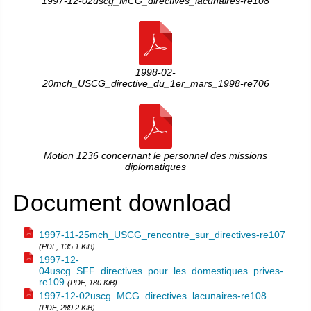
1997-12-02uscg_MCG_directives_lacunaires-re108
1998-02-
20mch_USCG_directive_du_1er_mars_1998-re706
Motion 1236 concernant le personnel des missions
diplomatiques
Document download
1997-11-25mch_USCG_rencontre_sur_directives-re107
(PDF, 135.1 KiB)
1997-12-
04uscg_SFF_directives_pour_les_domestiques_prives-
re109
(PDF, 180 KiB)
1997-12-02uscg_MCG_directives_lacunaires-re108
(PDF, 289.2 KiB)