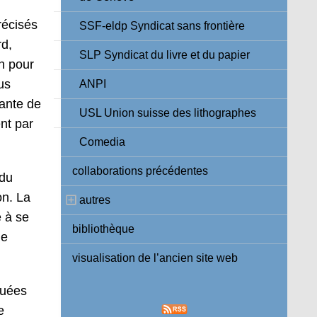
récisés
SSF-eldp Syndicat sans frontière
rd,
SLP Syndicat du livre et du papier
n pour
us
ANPI
ante de
USL Union suisse des lithographes
nt par
Comedia
collaborations précédentes
 du
on. La
autres
é à se
bibliothèque
me
visualisation de l’ancien site web
guées
e