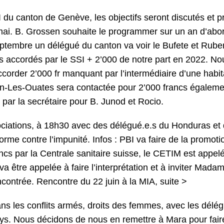
I du canton de Genève, les objectifs seront discutés et p
 mai. B. Grossen souhaite le programmer sur un an d’abo
septembre un délégué du canton va voir le Bufete et Rube
ncs accordés par le SSI + 2’000 de notre part en 2022. No
rder 2’000 fr manquant par l’intermédiaire d’une habit
an-Les-Ouates sera contactée pour 2’000 francs égaleme
 par la secrétaire pour B. Junod et Rocio.
ciations, à 18h30 avec des délégué.e.s du Honduras et
rme contre l’impunité. Infos : PBI va faire de la promoti
cs par la Centrale sanitaire suisse, le CETIM est appel
 être appelée à faire l’interprétation et à inviter Mada
contrée. Rencontre du 22 juin à la MIA, suite >
s les conflits armés, droits des femmes, avec les délé
 pays. Nous décidons de nous en remettre à Mara pour fair