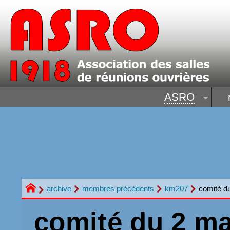
ASRO
archive
membres précédents
km207
comité d
comité du 2 ma