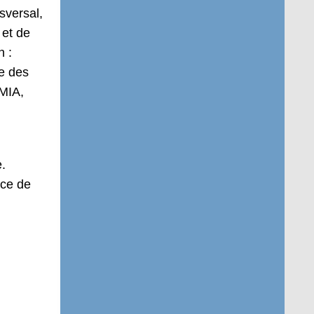
sversal,
 et de
n :
re des
 MIA,
.
nce de