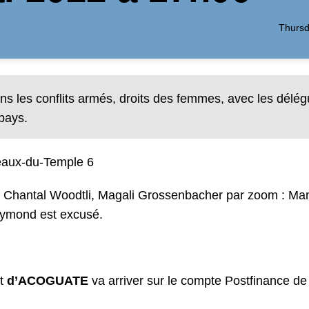
Thursd
s les conflits armés, droits des femmes, avec les délé
 pays.
reaux-du-Temple 6
d, Chantal Woodtli, Magali Grossenbacher par zoom : Ma
ymond est excusé.
et
d’ACOGUATE
va arriver sur le compte Postfinance 