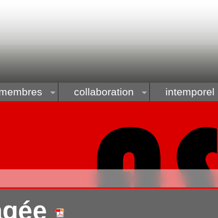
membres
collaboration
intemporel
tagée