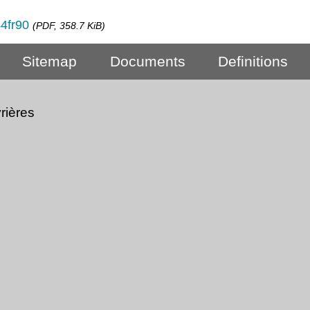
44fr90
(PDF, 358.7 KiB)
Sitemap
Documents
Definitions
rières