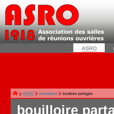
ASRO
ASRO
intendance
bouilloire partagée
bouilloire par