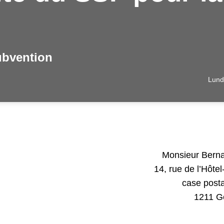
ubvention
Lund
Monsieur Bern
14, rue de l’Hôtel
case post
1211 G