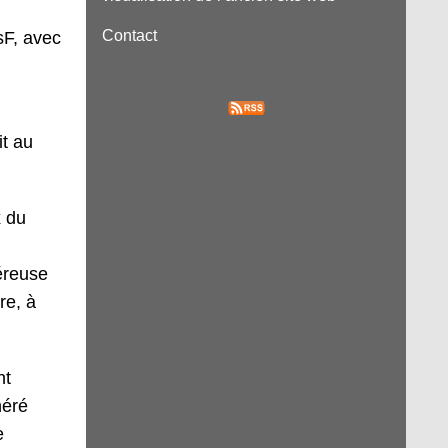
Contact
sF, avec
it au
x du
éreuse
re, à
nt
néré
e