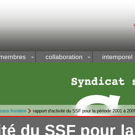
membres
collaboration
intemporel
sans frontière
rapport d’activité du SSF pour la période 2001 à 200
té du SSF pour la