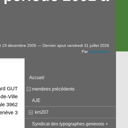
i 19 décembre 2005 — Dernier ajout vendredi 31 juillet 2026
Par
webmestre
Accueil
ard GUT
membres précédents
-de-Ville
AJE
ale 3962
enève 3
km207
Syndicat des typographes genevois +