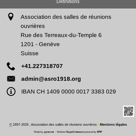
Definitions
Association des salles de réunions
ouvrières
Rue des Terreaux-du-Temple 6
1201
-
Genève
Suisse
+41.227318707
admin@asro1918.org
IBAN CH 1409 0000 0017 3383 029
©
1897-2026 , Association des salles de réunions ouvrières
•
Mentions légales
Made by:
pyrat.net
•
Skeleton
SoyezCréateurs
powered by
SPIP