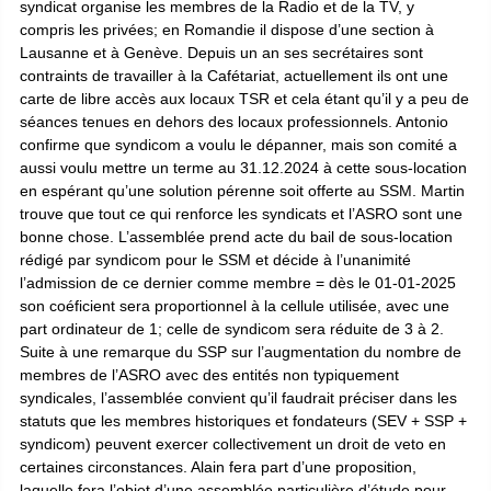
syndicat organise les membres de la Radio et de la TV, y
compris les privées; en Romandie il dispose d’une section à
Lausanne et à Genève. Depuis un an ses secrétaires sont
contraints de travailler à la Cafétariat, actuellement ils ont une
carte de libre accès aux locaux TSR et cela étant qu’il y a peu de
séances tenues en dehors des locaux professionnels. Antonio
confirme que syndicom a voulu le dépanner, mais son comité a
aussi voulu mettre un terme au 31.12.2024 à cette sous-location
en espérant qu’une solution pérenne soit offerte au SSM. Martin
trouve que tout ce qui renforce les syndicats et l’ASRO sont une
bonne chose. L’assemblée prend acte du bail de sous-location
rédigé par syndicom pour le SSM et décide à l’unanimité
l’admission de ce dernier comme membre = dès le 01-01-2025
son coéficient
sera proportionnel à la cellule utilisée, avec une
part ordinateur de 1; celle de syndicom sera réduite de 3 à 2.
Suite à une remarque du SSP sur l’augmentation du nombre de
membres de l’ASRO avec des entités non typiquement
syndicales, l’assemblée convient qu’il faudrait préciser dans les
statuts que les membres historiques et fondateurs (SEV + SSP +
syndicom) peuvent exercer collectivement un droit de veto en
certaines circonstances. Alain fera part d’une proposition,
laquelle fera l’objet d’une assemblée particulière d’étude pour