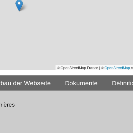
© OpenStreetMap France | ©
OpenStreetMap
c
fbau der Webseite
Dokumente
Définit
rières