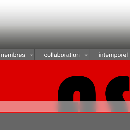
membres
collaboration
intemporel