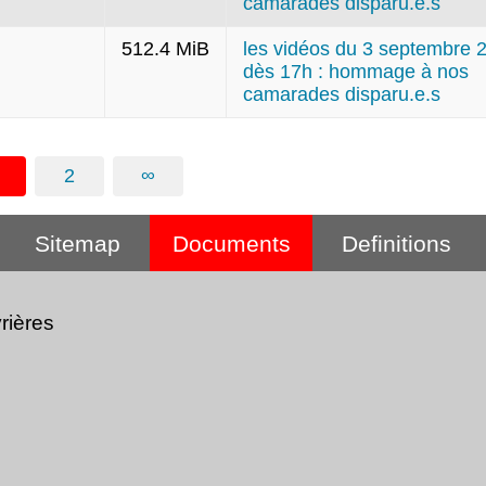
camarades disparu.e.s
512.4 MiB
les vidéos du 3 septembre 
dès 17h : hommage à nos
camarades disparu.e.s
2
∞
Sitemap
Documents
Definitions
rières