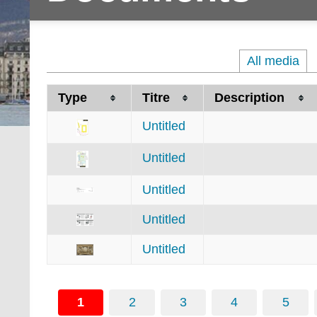
All media
Type
Titre
Description
Untitled
Untitled
Untitled
Untitled
Untitled
1
2
3
4
5