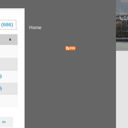
 (686)
Home
é
é
∞