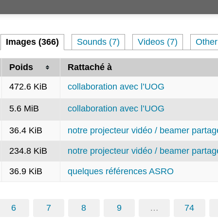
Images (366)
Sounds (7)
Videos (7)
Other
Poids
Rattaché à
472.6 KiB
collaboration avec l’UOG
5.6 MiB
collaboration avec l’UOG
36.4 KiB
notre projecteur vidéo / beamer partag
234.8 KiB
notre projecteur vidéo / beamer partag
36.9 KiB
quelques références ASRO
6
7
8
9
…
74