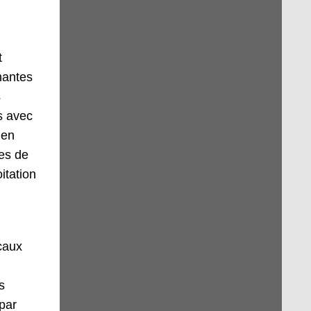
t
mantes
s
s avec
 en
ues de
itation
ocaux
s
par