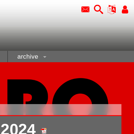
archive
l 2024