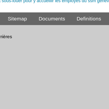
sous-louer pour y accueillir les employes du ssm gene
Sitemap
Documents
Definitions
rières