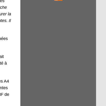
les
iche
urer la
es. Il
nnées
ait
té à
es A4
ntes
HF de